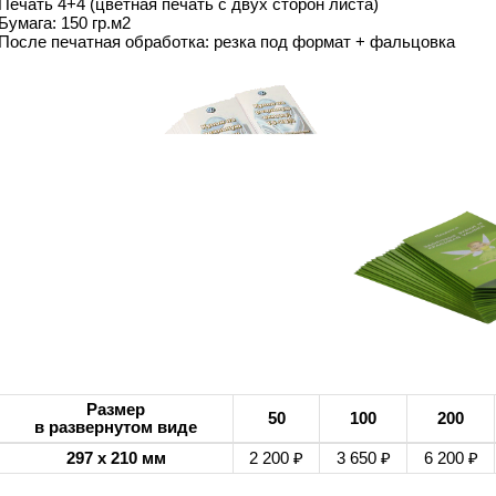
Печать 4+4 (цветная печать с двух сторон листа)
Бумага: 150 гр.м2
После печатная обработка: резка под формат + фальцовка
Размер
50
100
200
в развернутом виде
297 х 210 мм
2 200 ₽
3 650 ₽
6 200 ₽