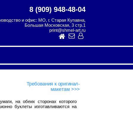
8 (909) 948-48-04
изводство и офис: МО, г. Старая Купавна,
Большая Московская, 3 стр.1
print@shmel-art.ru
Требования к оригинал-
макетам >>>
маги, на обеих сторонах которого
ционно буклеты изготавливаются на